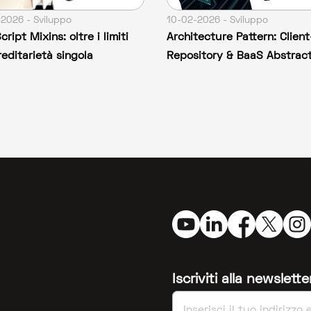
2026 - Sviluppo
10-02-2026 - Sviluppo
ript Mixins: oltre i limiti
Architecture Pattern: Clien
reditarietà singola
Repository & BaaS Abstract
Iscriviti alla newslet