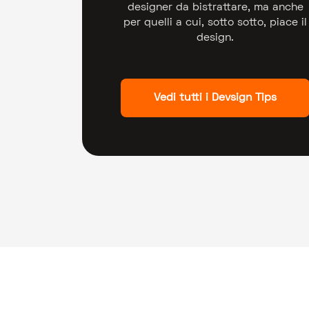
designer da bistrattare, ma anche
per quelli a cui, sotto sotto, piace il
design.
Vedi tutti i Devsign Tips