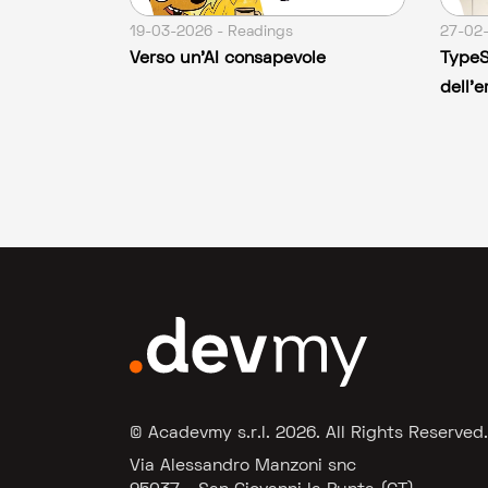
19-03-2026 - Readings
27-02-
Verso un’AI consapevole
TypeSc
dell'e
© Acadevmy s.r.l.
2026
. All Rights Reserved.
Via Alessandro Manzoni snc