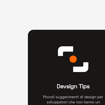
Devsign Tips
Piccoli suggerimenti di design per
sviluppatori che non hanno un