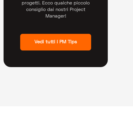
progetti. Ecco qualche piccolo
consiglio dai nostri Project
Manager!
Vedi tutti i PM Tips