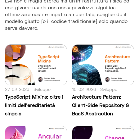
L'AI non è magia eterea ma un'infrastruttura fisica ed
energivora: usarla con consapevolezza significa
ottimizzare costi e impatto ambientale, scegliendo il
modello giusto (o il codice tradizionale) solo quando
serve davvero.
27-02-2026 - Sviluppo
10-02-2026 - Sviluppo
TypeScript Mixins: oltre i
Architecture Pattern:
limiti dell'ereditarietà
Client-Side Repository &
singola
BaaS Abstraction