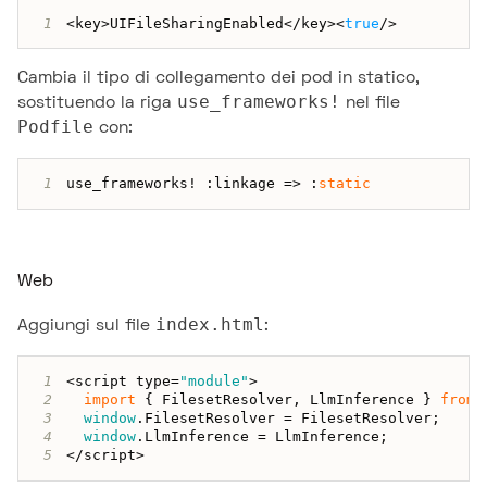
1
<
key
>
UIFileSharingEnabled
<
/
key
>
<
true
/
>
Cambia il tipo di collegamento dei pod in statico,
use_frameworks!
sostituendo la riga
nel file
Podfile
con:
1
use_frameworks
!
:
linkage
=>
:
static
Web
index.html
Aggiungi sul file
:
1
<
script type
=
"module"
>
2
import
{
FilesetResolver
,
LlmInference
}
from
3
window
.
FilesetResolver
=
FilesetResolver
;
4
window
.
LlmInference
=
LlmInference
;
5
<
/
script
>