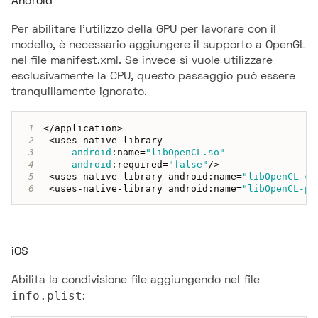
Android
Per abilitare l'utilizzo della GPU per lavorare con il
modello, è necessario aggiungere il supporto a OpenGL
nel file manifest.xml. Se invece si vuole utilizzare
esclusivamente la CPU, questo passaggio può essere
tranquillamente ignorato.
1
<
/
application
>
2
<
uses
-
native
-
3
android
:
name
=
"libOpenCL.so"
4
android
:
required
=
"false"
/
>
5
<
uses
-
native
-
library android
:
name
=
"libOpenCL-ca
6
<
uses
-
native
-
library android
:
name
=
"libOpenCL-pi
iOS
Abilita la condivisione file aggiungendo nel file
info.plist
: