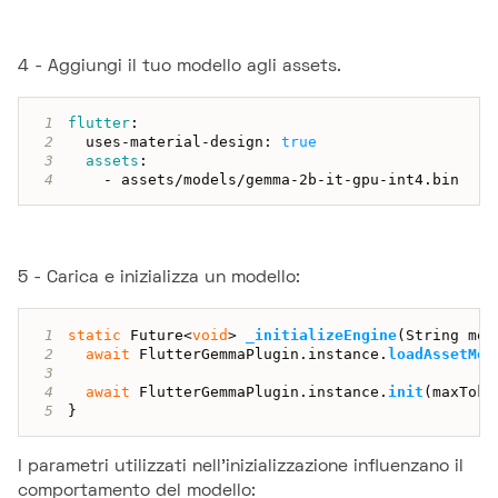
4 - Aggiungi il tuo modello agli assets.
1
flutter
:
2
  uses
-
material
-
design
:
true
3
assets
:
4
-
 assets
/
models
/
gemma
-
2b
-
it
-
gpu
-
int4
.
bin
5 - Carica e inizializza un modello:
1
static
Future
<
void
>
_initializeEngine
(
String
 mod
2
await
FlutterGemmaPlugin
.
instance
.
loadAssetMod
3
4
await
FlutterGemmaPlugin
.
instance
.
init
(
maxToke
5
}
I parametri utilizzati nell'inizializzazione influenzano il
comportamento del modello: