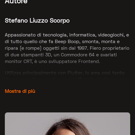
Autore
Stefano Liuzzo Scorpo
Appassionato di tecnologia, informatica, videogiochi, e
di tutto quello che fa Beep Boop, smonta, monta e
ripara (e rompe) oggetti sin dal 1997. Fiero proprietario
di due stampanti 3D, un Commodore 64 e svariati
monitor CRT, è uno sviluppatore Frontend.
Utilizza principalmente con Flutter, lo ama così tanto
da cercare di convertire anche i Reactiani più
fondamentalisti all’interno di Devmy. Si occupa anche
Mostra di più
di QA (forse perché è bravo a rompere tutto quello che
smonta?). I suoi giochi preferiti, Super Metroid e
Chrono Trigger e il suo sogno è possedere una
Lamborghini Miura SV.